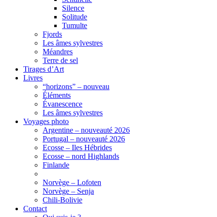
Silence
Solitude
Tumulte
Fjords
Les âmes sylvestres
Méandres
Terre de sel
Tirages d’Art
Livres
“horizons” – nouveau
Éléments
Évanescence
Les âmes sylvestres
Voyages photo
Argentine – nouveauté 2026
Portugal – nouveauté 2026
Ecosse – Iles Hébrides
Ecosse – nord Highlands
Finlande
Norvège – Lofoten
Norvège – Senja
Chili-Bolivie
Contact