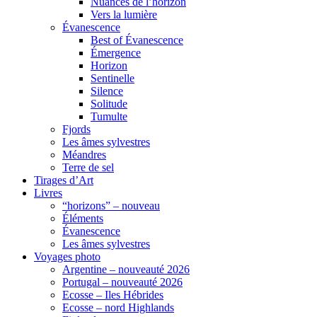
Nuances de l’horizon
Vers la lumière
Évanescence
Best of Évanescence
Émergence
Horizon
Sentinelle
Silence
Solitude
Tumulte
Fjords
Les âmes sylvestres
Méandres
Terre de sel
Tirages d’Art
Livres
“horizons” – nouveau
Éléments
Évanescence
Les âmes sylvestres
Voyages photo
Argentine – nouveauté 2026
Portugal – nouveauté 2026
Ecosse – Iles Hébrides
Ecosse – nord Highlands