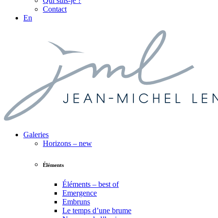
Qui suis-je ?
Contact
En
Galeries
Horizons – new
Éléments
Éléments – best of
Emergence
Embruns
Le temps d’une brume