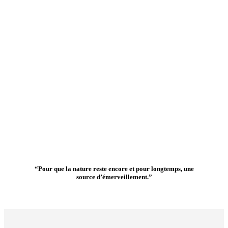
“Pour que la nature reste encore et pour longtemps, une
source d’émerveillement.”