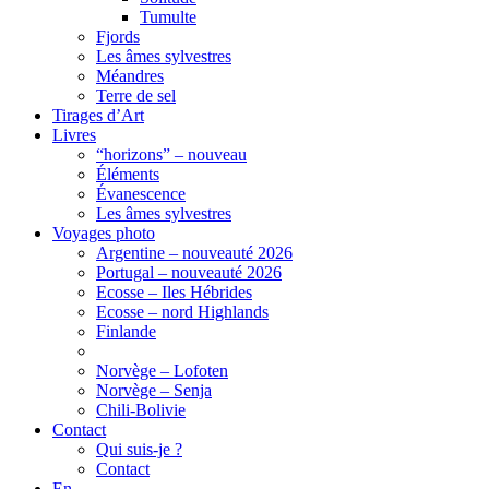
Tumulte
Fjords
Les âmes sylvestres
Méandres
Terre de sel
Tirages d’Art
Livres
“horizons” – nouveau
Éléments
Évanescence
Les âmes sylvestres
Voyages photo
Argentine – nouveauté 2026
Portugal – nouveauté 2026
Ecosse – Iles Hébrides
Ecosse – nord Highlands
Finlande
Norvège – Lofoten
Norvège – Senja
Chili-Bolivie
Contact
Qui suis-je ?
Contact
En