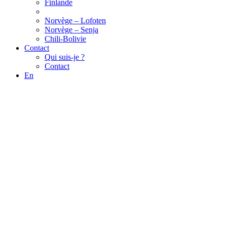
Finlande
Norvège – Lofoten
Norvège – Senja
Chili-Bolivie
Contact
Qui suis-je ?
Contact
En